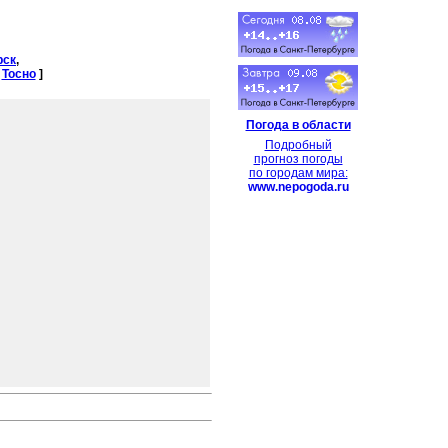
рск
,
,
Тосно
]
Погода в области
Подробный
прогноз погоды
по городам мира:
www.nepogoda.ru