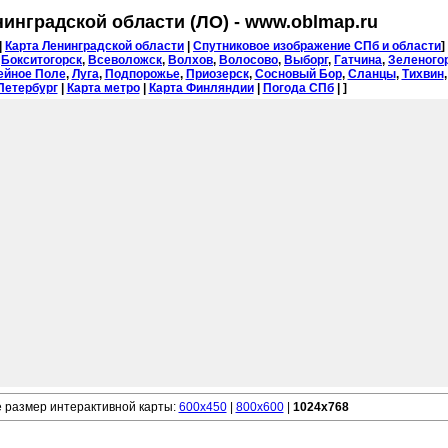
нинградской области (ЛО) - www.oblmap.ru
|
Карта Ленинградской области
|
Спутниковое изображение СПб и области
]
:
Бокситогорск
,
Всеволожск
,
Волхов
,
Волосово
,
Выборг
,
Гатчина
,
Зеленого
ейное Поле
,
Луга
,
Подпорожье
,
Приозерск
,
Сосновый Бор
,
Сланцы
,
Тихвин
Петербург
|
Карта метро
|
Карта Финляндии
|
Погода СПб
|
]
 размер интерактивной карты:
600x450
|
800x600
|
1024x768